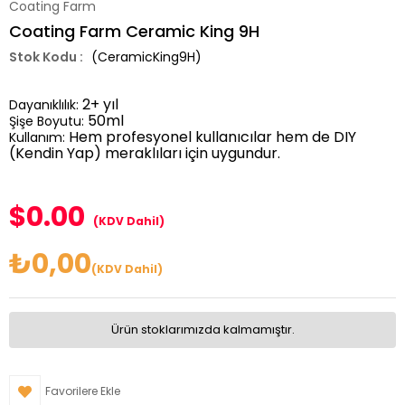
Coating Farm
Coating Farm Ceramic King 9H
(CeramicKing9H)
2+ yıl
Dayanıklılık:
50ml
Şişe Boyutu:
Hem profesyonel kullanıcılar hem de DIY
Kullanım:
(Kendin Yap) meraklıları için uygundur.
$0.00
(KDV Dahil)
₺0,00
(KDV Dahil)
Ürün stoklarımızda kalmamıştır.
Favorilere Ekle