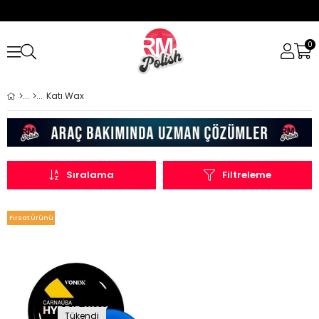
0
Katı Wax
Sıralama
Filtreleme
Fırsat Ürünü
Tükendi