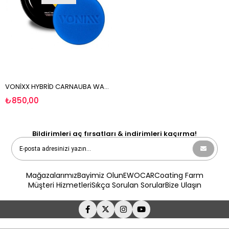
VONİXX HYBRİD CARNAUBA WAX – HİBRİD CARNAUBA KATI WAX - 240 ML + UYGULAMA APLİKATÖRÜ
₺850,00
Bildirimleri aç fırsatları & indirimleri kaçırma!
Mağazalarımız
Bayimiz Olun
EWOCAR
Coating Farm
Müşteri Hizmetleri
Sıkça Sorulan Sorular
Bize Ulaşın