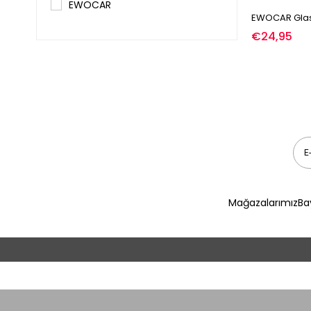
EWOCAR
EWOCAR Glas
Zift ve Böcek Temizleme
€24,95
Mağazalarımız
Ba