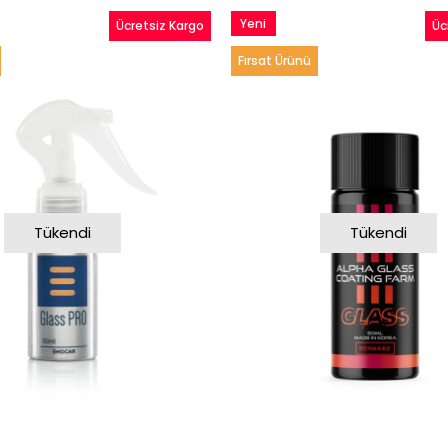
Yeni
Ücretsiz Kargo
Üc
Ürün
Fırsat Ürünü
Tükendi
Tükendi