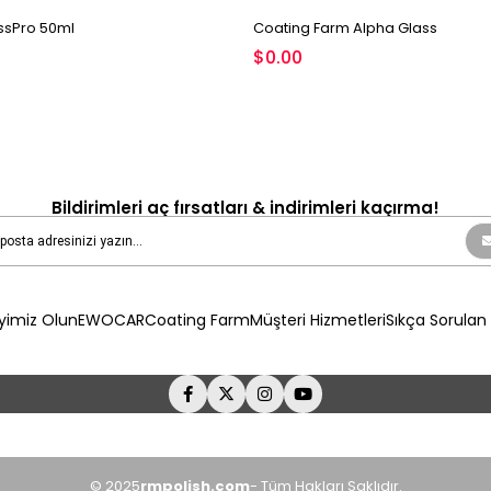
sPro 50ml
Coating Farm Alpha Glass
$0.00
Bildirimleri aç fırsatları & indirimleri kaçırma!
yimiz Olun
EWOCAR
Coating Farm
Müşteri Hizmetleri
Sıkça Sorulan 
© 2025
rmpolish.com
- Tüm Hakları Saklıdır.