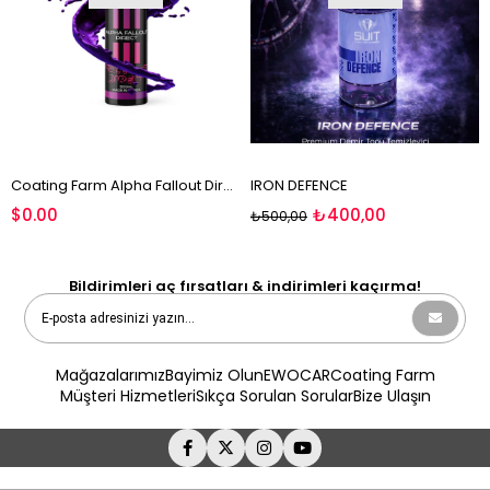
Coating Farm Alpha Fallout Direct
IRON DEFENCE
$0.00
₺400,00
₺500,00
Bildirimleri aç fırsatları & indirimleri kaçırma!
Mağazalarımız
Bayimiz Olun
EWOCAR
Coating Farm
Müşteri Hizmetleri
Sıkça Sorulan Sorular
Bize Ulaşın