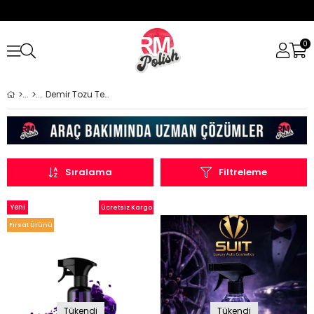
0
Demir Tozu Temizleme Ürünleri
Sıralama
Filtreleme
Yeni
Ücretsiz Kargo
Ürün
Fırsat Ürünü
Tükendi
Tükendi