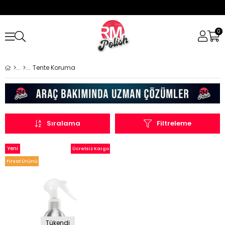
0
Tente Koruma
Sıralama
Filtreleme
Yeni
Ücretsiz Kargo
Ürün
Fırsat Ürünü
Tükendi